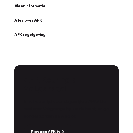
Meer informatie
Alles over APK
APK regelgeving
APK Keuring bij
Vakgarage!
Is het weer tijd voor de jaarlijkse APK? Ga
snel naar Vakgarage bij u in de buurt, en ga
zonder zorgen de weg op!
Plan een APK in