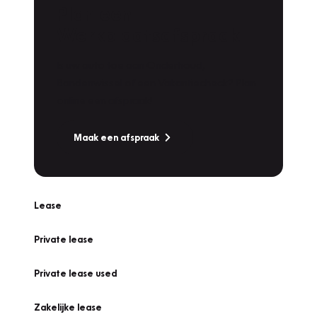
Plan een
Werkplaatsafspraak
Is uw auto toe aan Onderhoud,
Bandenwissel of een Vakantiecheck? Plan
online een afspraak!
Maak een afspraak
Lease
Private lease
Private lease used
Zakelijke lease