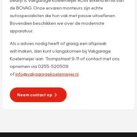
bedrijf is Vakgarage Koelemeijer RDW erkend en lid van
de BOVAG. Onze ervaren monteurs zijn echte
autospecialisten die hun vak met passie uitoefenen.
Bovendien beschikken we over de modernste
apparatuur.
Als u advies nodig heeft of graag een afspraak
wilt maken, dan kunt u langskomen bij Vakgarage
Koelemeijer aan Trompstraat 9-11 of contact met ons
opnemen via 0255-520509
of
info@vakgaragekoelemeijer.nl
.
Neem contact op