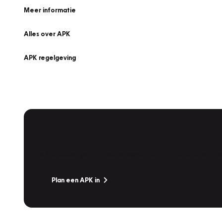
Meer informatie
Alles over APK
APK regelgeving
APK Keuring bij Vakgarage!
Is het weer tijd voor de jaarlijkse APK? Ga snel naar V
Plan een APK in