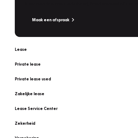
Is uw auto toe aan Onderhoud, Bandenwissel of een Va
Maak een afspraak
Lease
Private lease
Private lease used
Zakelijke lease
Lease Service Center
Zekerheid