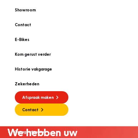
Showroom
Contact
E-Bikes
Kom gerust verder
Historie vakgarage
Zekerheden
Afspraak maken
Contact
We hebben uw
Garageafspraak