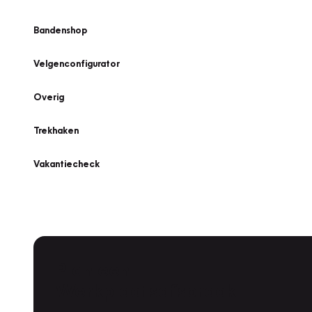
Bandenshop
Velgenconfigurator
Overig
Trekhaken
Vakantiecheck
Plan een
Werkplaatsafspraak