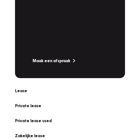
Plan een
Werkplaatsafspraak
Is uw auto toe aan Onderhoud,
Bandenwissel of een Vakantiecheck? Plan
online een afspraak!
Maak een afspraak
Lease
Private lease
Private lease used
Zakelijke lease