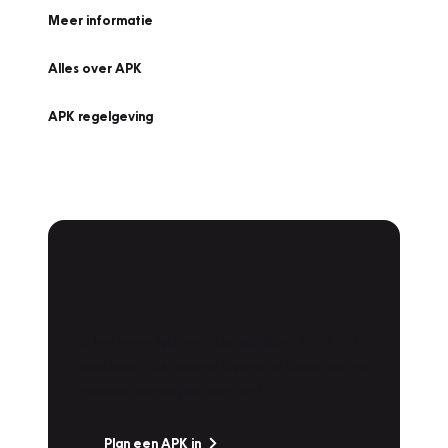
Meer informatie
Alles over APK
APK regelgeving
APK Keuring bij
Vakgarage!
Is het weer tijd voor de jaarlijkse APK? Ga
snel naar Vakgarage bij u in de buurt, en ga
zonder zorgen de weg op!
Plan een APK in