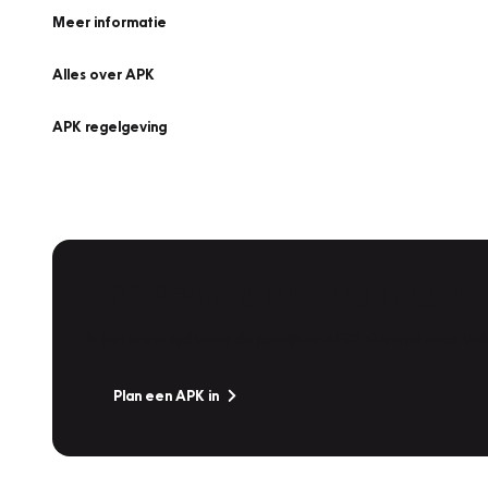
Meer informatie
Alles over APK
APK regelgeving
APK Keuring bij Vakgarage!
Is het weer tijd voor de jaarlijkse APK? Ga snel naar V
Plan een APK in