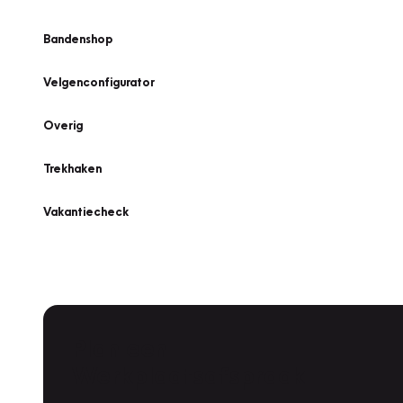
Bandenshop
Velgenconfigurator
Overig
Trekhaken
Vakantiecheck
Plan een
Werkplaatsafspraak