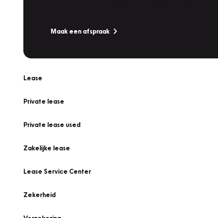
Is uw auto toe aan Onderhoud, Bandenwissel of een Va
Maak een afspraak
Lease
Private lease
Private lease used
Zakelijke lease
Lease Service Center
Zekerheid