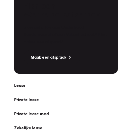
Plan een
Werkplaatsafspraak
Is uw auto toe aan Onderhoud,
Bandenwissel of een Vakantiecheck? Plan
online een afspraak!
Maak een afspraak
Lease
Private lease
Private lease used
Zakelijke lease