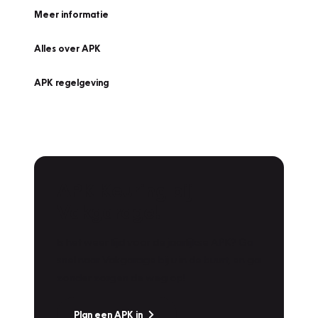
Meer informatie
Alles over APK
APK regelgeving
APK Keuring bij
Vakgarage!
Is het weer tijd voor de jaarlijkse APK? Ga
snel naar Vakgarage bij u in de buurt, en ga
zonder zorgen de weg op!
Plan een APK in