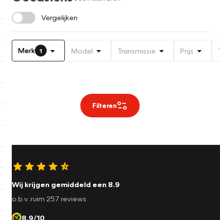
Vergelijken
Merk
Model
Transmissie
Prijs
1
Filteren
Wij krijgen gemiddeld een 8.9
o.b.v. ruim 257 reviews
8.9/10