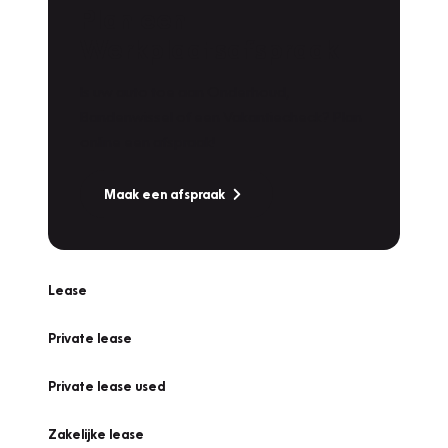
Plan een
Werkplaatsafspraak
Is uw auto toe aan Onderhoud,
Bandenwissel of een Vakantiecheck? Plan
online een afspraak!
Maak een afspraak
Lease
Private lease
Private lease used
Zakelijke lease