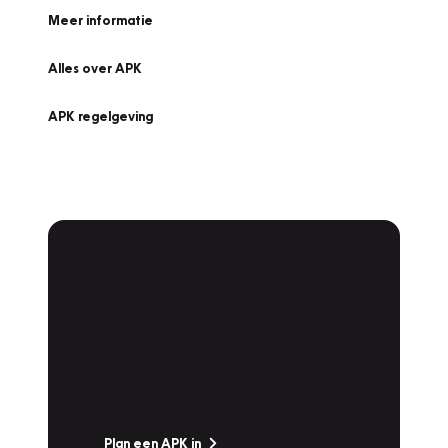
Meer informatie
Alles over APK
APK regelgeving
APK Keuring bij
Vakgarage!
Is het weer tijd voor de jaarlijkse APK? Ga
snel naar Vakgarage bij u in de buurt, en ga
zonder zorgen de weg op!
Plan een APK in